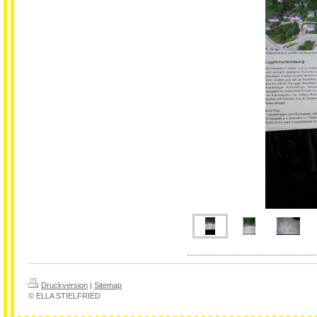
Druckversion
|
Sitemap
© ELLA STIELFRIED