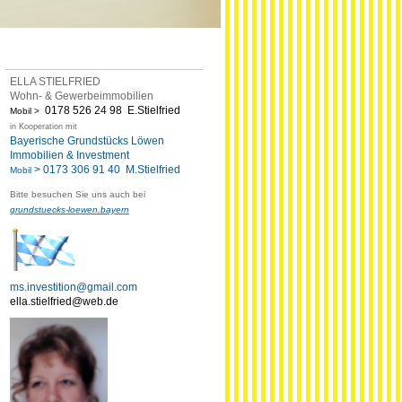
ELLA STIELFRIED
Wohn- & Gewerbeimmobilien
0178 526 24 98
E.Stielfried
Mobil >
in Kooperation mit
Bayerische Grundstücks Löwen
Immobilien & Investment
>
0173 306 91 40 M.Stielfried
Mobil
Bitte besuchen Sie uns auch bei
grundstuecks-loewen.bayern
ms.investition@gmail.com
ella.stielfried@web.de