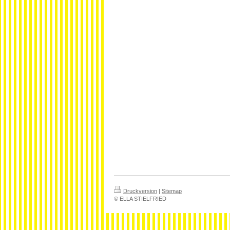
Druckversion
|
Sitemap
© ELLA STIELFRIED