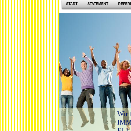
START
STATEMENT
REFER
Wir 
IMMO
ELLA