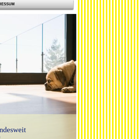
RESSUM
ndesweit
*