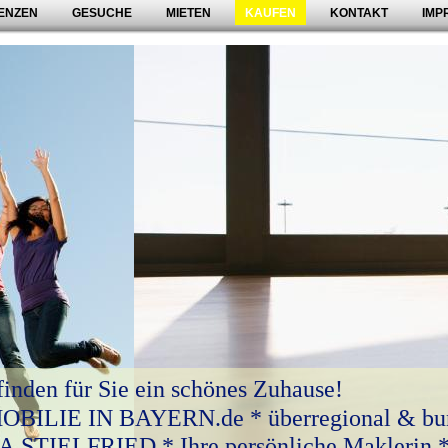
ENZEN
GESUCHE
MIETEN
KAUFEN
KONTAKT
IMP
finden für Sie ein schönes Zuhause!
BILIE IN BAYERN.de * überregional & bu
 STIELFRIED * Ihre persönliche Maklerin 